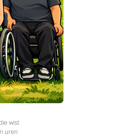
ie wist
en uren