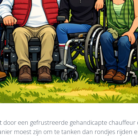
ht door een gefrustreerde gehandicapte chauffeur d
nier moest zijn om te tanken dan rondjes rijden 