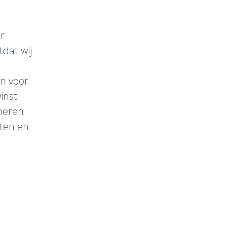
r
dat wij
en voor
inst
neren
cten en