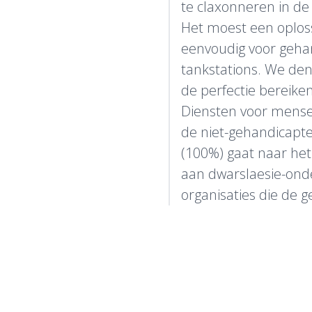
te claxonneren in d
Het moest een oploss
eenvoudig voor geha
tankstations. We den
de perfectie bereiken
Diensten voor mensen
de niet-gehandicapten
(100%) gaat naar he
aan dwarslaesie-onde
organisaties die de g