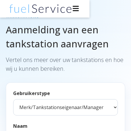
TANKSTATIONS
Aanmelding van een
Bestuurders
tankstation aanvragen
Tankstations
Vertel ons meer over uw tankstations en hoe
Ondersteuning
wij u kunnen bereiken.
Over
Ontwikkelaars
Gebruikerstype
Download de app
Naam